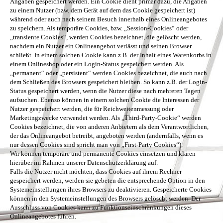
Angaben gespeichert werden. Ein Cookie dient primär dazu, die Angaben
zu einem Nutzer (bzw. dem Gerät auf dem das Cookie gespeichert ist)
während oder auch nach seinem Besuch innerhalb eines Onlineangebotes
zu speichern. Als temporäre Cookies, bzw. „Session-Cookies“ oder
„transiente Cookies“, werden Cookies bezeichnet, die gelöscht werden,
nachdem ein Nutzer ein Onlineangebot verlässt und seinen Browser
schließt. In einem solchen Cookie kann z.B. der Inhalt eines Warenkorbs in
einem Onlineshop oder ein Login-Status gespeichert werden. Als
„permanent“ oder „persistent“ werden Cookies bezeichnet, die auch nach
dem Schließen des Browsers gespeichert bleiben. So kann z.B. der Login-
Status gespeichert werden, wenn die Nutzer diese nach mehreren Tagen
aufsuchen. Ebenso können in einem solchen Cookie die Interessen der
Nutzer gespeichert werden, die für Reichweitenmessung oder
Marketingzwecke verwendet werden. Als „Third-Party-Cookie“ werden
Cookies bezeichnet, die von anderen Anbietern als dem Verantwortlichen,
der das Onlineangebot betreibt, angeboten werden (andernfalls, wenn es
nur dessen Cookies sind spricht man von „First-Party Cookies“).
Wir können temporäre und permanente Cookies einsetzen und klären
hierüber im Rahmen unserer Datenschutzerklärung auf.
Falls die Nutzer nicht möchten, dass Cookies auf ihrem Rechner
gespeichert werden, werden sie gebeten die entsprechende Option in den
Systemeinstellungen ihres Browsers zu deaktivieren. Gespeicherte Cookies
können in den Systemeinstellungen des Browsers gelöscht werden. Der
Ausschluss von Cookies kann zu Funktionseinschränkungen dieses
Onlineangebotes führen.