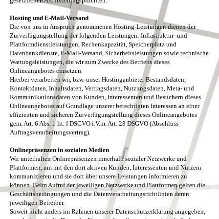
gesetzlichen Archivierungspflichten.
Hosting und E-Mail-Versand
Die von uns in Anspruch genommenen Hosting-Leistungen dienen der
Zurverfügungstellung der folgenden Leistungen: Infrastruktur- und
Plattformdienstleistungen, Rechenkapazität, Speicherplatz und
Datenbankdienste, E-Mail-Versand, Sicherheitsleistungen sowie technische
Wartungsleistungen, die wir zum Zwecke des Betriebs dieses
Onlineangebotes einsetzen.
Hierbei verarbeiten wir, bzw. unser Hostinganbieter Bestandsdaten,
Kontaktdaten, Inhaltsdaten, Vertragsdaten, Nutzungsdaten, Meta- und
Kommunikationsdaten von Kunden, Interessenten und Besuchern dieses
Onlineangebotes auf Grundlage unserer berechtigten Interessen an einer
effizienten und sicheren Zurverfügungstellung dieses Onlineangebotes
gem. Art. 6 Abs. 1 lit. f DSGVO i.V.m. Art. 28 DSGVO (Abschluss
Auftragsverarbeitungsvertrag).
Onlinepräsenzen in sozialen Medien
Wir unterhalten Onlinepräsenzen innerhalb sozialer Netzwerke und
Plattformen, um mit den dort aktiven Kunden, Interessenten und Nutzern
kommunizieren und sie dort über unsere Leistungen informieren zu
können. Beim Aufruf der jeweiligen Netzwerke und Plattformen gelten die
Geschäftsbedingungen und die Datenverarbeitungsrichtlinien deren
jeweiligen Betreiber.
Soweit nicht anders im Rahmen unserer Datenschutzerklärung angegeben,