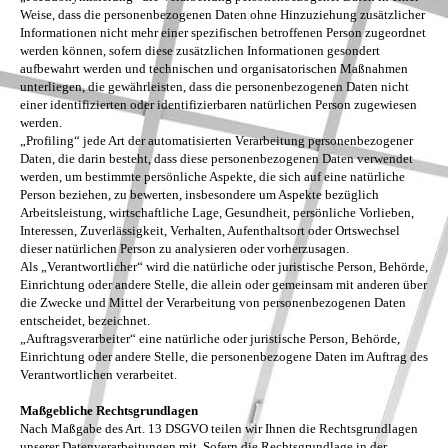
Weise, dass die personenbezogenen Daten ohne Hinzuziehung zusätzlicher
Informationen nicht mehr einer spezifischen betroffenen Person zugeordnet
werden können, sofern diese zusätzlichen Informationen gesondert
aufbewahrt werden und technischen und organisatorischen Maßnahmen
unterliegen, die gewährleisten, dass die personenbezogenen Daten nicht
einer identifizierten oder identifizierbaren natürlichen Person zugewiesen
werden.
„Profiling“ jede Art der automatisierten Verarbeitung personenbezogener
Daten, die darin besteht, dass diese personenbezogenen Daten verwendet
werden, um bestimmte persönliche Aspekte, die sich auf eine natürliche
Person beziehen, zu bewerten, insbesondere um Aspekte bezüglich
Arbeitsleistung, wirtschaftliche Lage, Gesundheit, persönliche Vorlieben,
Interessen, Zuverlässigkeit, Verhalten, Aufenthaltsort oder Ortswechsel
dieser natürlichen Person zu analysieren oder vorherzusagen.
Als „Verantwortlicher“ wird die natürliche oder juristische Person, Behörde,
Einrichtung oder andere Stelle, die allein oder gemeinsam mit anderen über
die Zwecke und Mittel der Verarbeitung von personenbezogenen Daten
entscheidet, bezeichnet.
„Auftragsverarbeiter“ eine natürliche oder juristische Person, Behörde,
Einrichtung oder andere Stelle, die personenbezogene Daten im Auftrag des
Verantwortlichen verarbeitet.
Maßgebliche Rechtsgrundlagen
Nach Maßgabe des Art. 13 DSGVO teilen wir Ihnen die Rechtsgrundlagen
unserer Datenverarbeitungen mit. Sofern die Rechtsgrundlage in der