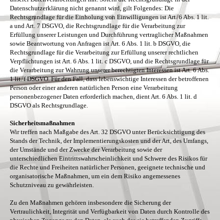
Datenschutzerklärung nicht genannt wird, gilt Folgendes: Die
Rechtsgrundlage für die Einholung von Einwilligungen ist Art. 6 Abs. 1 lit.
a und Art. 7 DSGVO, die Rechtsgrundlage für die Verarbeitung zur
Erfüllung unserer Leistungen und Durchführung vertraglicher Maßnahmen
sowie Beantwortung von Anfragen ist Art. 6 Abs. 1 lit. b DSGVO, die
Rechtsgrundlage für die Verarbeitung zur Erfüllung unserer rechtlichen
Verpflichtungen ist Art. 6 Abs. 1 lit. c DSGVO, und die Rechtsgrundlage für
die Verarbeitung zur Wahrung unserer berechtigten Interessen ist Art. 6 Abs.
1 lit. f DSGVO. Für den Fall, dass lebenswichtige Interessen der betroffenen
Person oder einer anderen natürlichen Person eine Verarbeitung
personenbezogener Daten erforderlich machen, dient Art. 6 Abs. 1 lit. d
DSGVO als Rechtsgrundlage.
Sicherheitsmaßnahmen
Wir treffen nach Maßgabe des Art. 32 DSGVO unter Berücksichtigung des
Stands der Technik, der Implementierungskosten und der Art, des Umfangs,
der Umstände und der Zwecke der Verarbeitung sowie der
unterschiedlichen Eintrittswahrscheinlichkeit und Schwere des Risikos für
die Rechte und Freiheiten natürlicher Personen, geeignete technische und
organisatorische Maßnahmen, um ein dem Risiko angemessenes
Schutzniveau zu gewährleisten.
Zu den Maßnahmen gehören insbesondere die Sicherung der
Vertraulichkeit, Integrität und Verfügbarkeit von Daten durch Kontrolle des