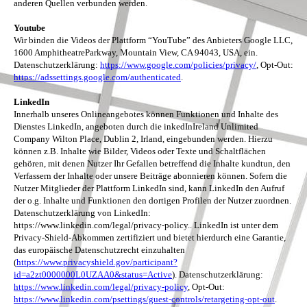
anderen Quellen verbunden werden.
Youtube
Wir binden die Videos der Plattform “YouTube” des Anbieters Google LLC,
1600 AmphitheatreParkway, Mountain View, CA 94043, USA, ein.
Datenschutzerklärung:
https://www.google.com/policies/privacy/
, Opt-Out:
https://adssettings.google.com/authenticated
.
LinkedIn
Innerhalb unseres Onlineangebotes können Funktionen und Inhalte des
Dienstes LinkedIn, angeboten durch die inkedInIreland Unlimited
Company Wilton Place, Dublin 2, Irland, eingebunden werden. Hierzu
können z.B. Inhalte wie Bilder, Videos oder Texte und Schaltflächen
gehören, mit denen Nutzer Ihr Gefallen betreffend die Inhalte kundtun, den
Verfassern der Inhalte oder unsere Beiträge abonnieren können. Sofern die
Nutzer Mitglieder der Plattform LinkedIn sind, kann LinkedIn den Aufruf
der o.g. Inhalte und Funktionen den dortigen Profilen der Nutzer zuordnen.
Datenschutzerklärung von LinkedIn:
https://www.linkedin.com/legal/privacy-policy.. LinkedIn ist unter dem
Privacy-Shield-Abkommen zertifiziert und bietet hierdurch eine Garantie,
das europäische Datenschutzrecht einzuhalten
(
https://www.privacyshield.gov/participant?
id=a2zt0000000L0UZAA0&status=Active
). Datenschutzerklärung:
https://www.linkedin.com/legal/privacy-policy
, Opt-Out:
https://www.linkedin.com/psettings/guest-controls/retargeting-opt-out
.