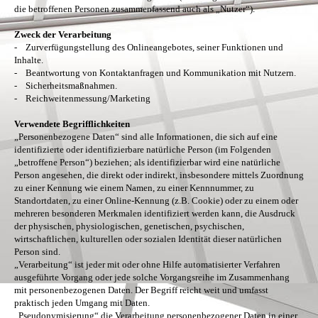
die betroffenen Personen zusammenfassend auch als „Nutzer“).
Zweck der Verarbeitung
- Zurverfügungstellung des Onlineangebotes, seiner Funktionen und
Inhalte.
- Beantwortung von Kontaktanfragen und Kommunikation mit Nutzern.
- Sicherheitsmaßnahmen.
- Reichweitenmessung/Marketing
Verwendete Begrifflichkeiten
„Personenbezogene Daten“ sind alle Informationen, die sich auf eine
identifizierte oder identifizierbare natürliche Person (im Folgenden
„betroffene Person“) beziehen; als identifizierbar wird eine natürliche
Person angesehen, die direkt oder indirekt, insbesondere mittels Zuordnung
zu einer Kennung wie einem Namen, zu einer Kennnummer, zu
Standortdaten, zu einer Online-Kennung (z.B. Cookie) oder zu einem oder
mehreren besonderen Merkmalen identifiziert werden kann, die Ausdruck
der physischen, physiologischen, genetischen, psychischen,
wirtschaftlichen, kulturellen oder sozialen Identität dieser natürlichen
Person sind.
„Verarbeitung“ ist jeder mit oder ohne Hilfe automatisierter Verfahren
ausgeführte Vorgang oder jede solche Vorgangsreihe im Zusammenhang
mit personenbezogenen Daten. Der Begriff reicht weit und umfasst
praktisch jeden Umgang mit Daten.
„Pseudonymisierung“ die Verarbeitung personenbezogener Daten in einer