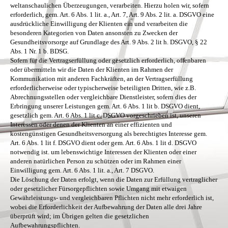
weltanschaulichen Überzeugungen, verarbeiten. Hierzu holen wir, sofern
erforderlich, gem. Art. 6 Abs. 1 lit. a., Art. 7, Art. 9 Abs. 2 lit. a. DSGVO eine
ausdrückliche Einwilligung der Klienten ein und verarbeiten die
besonderen Kategorien von Daten ansonsten zu Zwecken der
Gesundheitsvorsorge auf Grundlage des Art. 9 Abs. 2 lit h. DSGVO, § 22
Abs. 1 Nr. 1 b. BDSG.
Sofern für die Vertragserfüllung oder gesetzlich erforderlich, offenbaren
oder übermitteln wir die Daten der Klienten im Rahmen der
Kommunikation mit anderen Fachkräften, an der Vertragserfüllung
erforderlicherweise oder typischerweise beteiligten Dritten, wie z.B.
Abrechnungsstellen oder vergleichbare Dienstleister, sofern dies der
Erbringung unserer Leistungen gem. Art. 6 Abs. 1 lit b. DSGVO dient,
gesetzlich gem. Art. 6 Abs. 1 lit c. DSGVO vorgeschrieben ist, unseren
Interessen oder denen der Klienten an einer effizienten und
kostengünstigen Gesundheitsversorgung als berechtigtes Interesse gem.
Art. 6 Abs. 1 lit f. DSGVO dient oder gem. Art. 6 Abs. 1 lit d. DSGVO
notwendig ist. um lebenswichtige Interessen der Klienten oder einer
anderen natürlichen Person zu schützen oder im Rahmen einer
Einwilligung gem. Art. 6 Abs. 1 lit. a., Art. 7 DSGVO.
Die Löschung der Daten erfolgt, wenn die Daten zur Erfüllung vertraglicher
oder gesetzlicher Fürsorgepflichten sowie Umgang mit etwaigen
Gewährleistungs- und vergleichbaren Pflichten nicht mehr erforderlich ist,
wobei die Erforderlichkeit der Aufbewahrung der Daten alle drei Jahre
überprüft wird; im Übrigen gelten die gesetzlichen
Aufbewahrungspflichten.