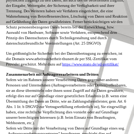
physischen Zugangs zu den Daten, als auch des sie betreffenden Zugriffs,
der Eingabe, Weitergabe, der Sicherung der Verfügbarkeit und ihrer
Trennung. Des Weiteren haben wir Verfahren eingerichtet, die eine
Wahrnehmung von Betroffenenrechten, Löschung von Daten und Reaktion
auf Gefährdung der Daten gewährleisten. Ferner berücksichtigen wir den
Schutz personenbezogener Daten bereits bei der Entwicklung, bzw.
Auswahl von Hardware, Software sowie Verfahren, entsprechend dem
Prinzip des Datenschutzes durch Technikgestaltung und durch
datenschutzfreundliche Voreinstellungen (Art. 25 DSGVO).
Um größtmögliche Sicherheit bei der Datenübertragung zu erreichen, ist
die Domain www.arbeitssicherheit-thunert.de per SSL-Zertifikat vom
Provider geschützt. Mehr dazu auf
https://www.strato.de/ssl-zertifikat/
Zusammenarbeit mit Auftragsverarbeitern und Dritten
Sofern wir im Rahmen unserer Verarbeitung Daten gegenüber anderen
Personen und Unternehmen (Auftragsverarbeitern oder Dritten) offenbaren,
sie an diese übermitteln oder ihnen sonst Zugriff auf die Daten gewähren,
erfolgt dies nur auf Grundlage einer gesetzlichen Erlaubnis (z.B. wenn eine
Übermittlung der Daten an Dritte, wie an Zahlungsdienstleister, gem. Art. 6
Abs. 1 lit. b DSGVO zur Vertragserfüllung erforderlich ist), Sie eingewilligt
haben, eine rechtliche Verpflichtung dies vorsieht oder auf Grundlage
unserer berechtigten Interessen (z.B. beim Einsatz von Beauftragten,
Webhostern, etc.).
Sofern wir Dritte mit der Verarbeitung von Daten auf Grundlage eines sog.
„Auftragsverarbeitungsvertrages“ beauftragen, geschieht dies auf