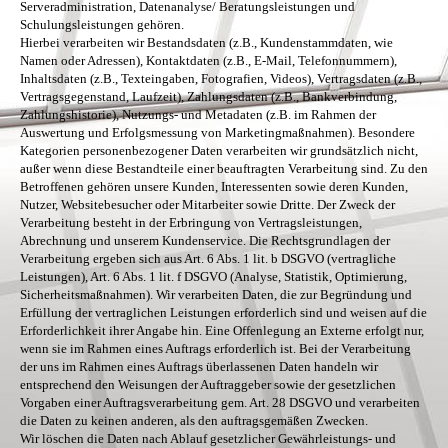
Serveradministration, Datenanalyse/ Beratungsleistungen und
Schulungsleistungen gehören.
Hierbei verarbeiten wir Bestandsdaten (z.B., Kundenstammdaten, wie
Namen oder Adressen), Kontaktdaten (z.B., E-Mail, Telefonnummern),
Inhaltsdaten (z.B., Texteingaben, Fotografien, Videos), Vertragsdaten (z.B.,
Vertragsgegenstand, Laufzeit), Zahlungsdaten (z.B., Bankverbindung,
Zahlungshistorie), Nutzungs- und Metadaten (z.B. im Rahmen der
Auswertung und Erfolgsmessung von Marketingmaßnahmen). Besondere
Kategorien personenbezogener Daten verarbeiten wir grundsätzlich nicht,
außer wenn diese Bestandteile einer beauftragten Verarbeitung sind. Zu den
Betroffenen gehören unsere Kunden, Interessenten sowie deren Kunden,
Nutzer, Websitebesucher oder Mitarbeiter sowie Dritte. Der Zweck der
Verarbeitung besteht in der Erbringung von Vertragsleistungen,
Abrechnung und unserem Kundenservice. Die Rechtsgrundlagen der
Verarbeitung ergeben sich aus Art. 6 Abs. 1 lit. b DSGVO (vertragliche
Leistungen), Art. 6 Abs. 1 lit. f DSGVO (Analyse, Statistik, Optimierung,
Sicherheitsmaßnahmen). Wir verarbeiten Daten, die zur Begründung und
Erfüllung der vertraglichen Leistungen erforderlich sind und weisen auf die
Erforderlichkeit ihrer Angabe hin. Eine Offenlegung an Externe erfolgt nur,
wenn sie im Rahmen eines Auftrags erforderlich ist. Bei der Verarbeitung
der uns im Rahmen eines Auftrags überlassenen Daten handeln wir
entsprechend den Weisungen der Auftraggeber sowie der gesetzlichen
Vorgaben einer Auftragsverarbeitung gem. Art. 28 DSGVO und verarbeiten
die Daten zu keinen anderen, als den auftragsgemäßen Zwecken.
Wir löschen die Daten nach Ablauf gesetzlicher Gewährleistungs- und