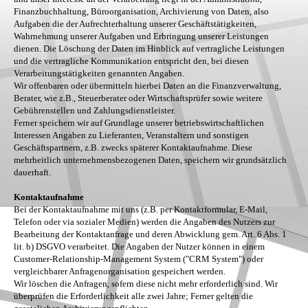
Finanzbuchhaltung, Büroorganisation, Archivierung von Daten, also
Aufgaben die der Aufrechterhaltung unserer Geschäftstätigkeiten,
Wahrnehmung unserer Aufgaben und Erbringung unserer Leistungen
dienen. Die Löschung der Daten im Hinblick auf vertragliche Leistungen
und die vertragliche Kommunikation entspricht den, bei diesen
Verarbeitungstätigkeiten genannten Angaben.
Wir offenbaren oder übermitteln hierbei Daten an die Finanzverwaltung,
Berater, wie z.B., Steuerberater oder Wirtschaftsprüfer sowie weitere
Gebührenstellen und Zahlungsdienstleister.
Ferner speichern wir auf Grundlage unserer betriebswirtschaftlichen
Interessen Angaben zu Lieferanten, Veranstaltern und sonstigen
Geschäftspartnern, z.B. zwecks späterer Kontaktaufnahme. Diese
mehrheitlich unternehmensbezogenen Daten, speichern wir grundsätzlich
dauerhaft.
Kontaktaufnahme
Bei der Kontaktaufnahme mit uns (z.B. per Kontaktformular, E-Mail,
Telefon oder via sozialer Medien) werden die Angaben des Nutzers zur
Bearbeitung der Kontaktanfrage und deren Abwicklung gem. Art. 6 Abs. 1
lit. b) DSGVO verarbeitet. Die Angaben der Nutzer können in einem
Customer-Relationship-Management System ("CRM System") oder
vergleichbarer Anfragenorganisation gespeichert werden.
Wir löschen die Anfragen, sofern diese nicht mehr erforderlich sind. Wir
überprüfen die Erforderlichkeit alle zwei Jahre; Ferner gelten die