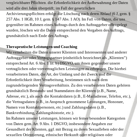
vergleichbarer Pflichten. die Erforderlichkeit der Aufbewahrung der Daten
wird alle drei Jahre überprüft; im Fall der gesetzlichen
Archivierungspflichten erfolgt die Löschung nach deren Ablauf (6 J, gem. §
257 Abs. 1 HGB, 10 J, gem. § 147 Abs. 1 AO). Im Fall von Daten, die uns
gegenüber im Rahmen eines Auftrags durch den Auftraggeber offengelegt
wurden, löschen wir die Daten entsprechend den Vorgaben des Auftrags,
grundsätzlich nach Ende des Auftrags.
Therapeutische Leistungen und Coaching
Wir verarbeiten die Daten unserer Klienten und Interessenten und anderer
Auftraggeber oder Vertragspartner (einheitlich bezeichnet als „Klienten“)
entsprechend Art. 6 Abs. 1 lit. b) DSGVO, um ihnen gegenüber unsere
vertraglichen oder vorvertraglichen Leistungen zu erbringen. Die hierbei
verarbeiteten Daten, die Art, der Umfang und der Zweck und die
Erforderlichkeit ihrer Verarbeitung, bestimmen sich nach dem
zugrundeliegenden Vertragsverhältnis. Zu den verarbeiteten Daten gehören
grundsätzlich Bestands- und Stammdaten der Klienten (z.B., Name,
Adresse, etc.), als auch die Kontaktdaten (z.B., E-Mailadresse, Telefon, etc.),
die Vertragsdaten (z.B., in Anspruch genommene Leistungen, Honorare,
Namen von Kontaktpersonen, etc.) und Zahlungsdaten (z.B.,
Bankverbindung, Zahlungshistorie, etc.).
Im Rahmen unserer Leistungen, können wir ferner besondere Kategorien
von Daten gem. Art. 9 Abs. 1 DSGVO, insbesondere Angaben zur
Gesundheit der Klienten, ggf. mit Bezug zu deren Sexualleben oder der
sexuellen Orientierung, ethnischer Herkunft oder religiösen oder