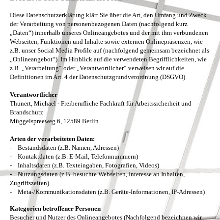
Diese Datenschutzerklärung klärt Sie über die Art, den Umfang und Zweck
der Verarbeitung von personenbezogenen Daten (nachfolgend kurz
„Daten“) innerhalb unseres Onlineangebotes und der mit ihm verbundenen
Webseiten, Funktionen und Inhalte sowie externen Onlinepräsenzen, wie
z.B. unser Social Media Profile auf (nachfolgend gemeinsam bezeichnet als
„Onlineangebot“). Im Hinblick auf die verwendeten Begrifflichkeiten, wie
z.B. „Verarbeitung“ oder „Verantwortlicher“ verweisen wir auf die
Definitionen im Art. 4 der Datenschutzgrundverordnung (DSGVO).
Verantwortlicher
Thunert, Michael - Freiberufliche Fachkraft für Arbeitssicherheit und
Brandschutz
Müggelspreeweg 6, 12589 Berlin
Arten der verarbeiteten Daten:
- Bestandsdaten (z.B. Namen, Adressen)
- Kontaktdaten (z.B. E-Mail, Telefonnummern)
- Inhaltsdaten (z.B. Texteingaben, Fotografien, Videos)
- Nutzungsdaten (z.B. besuchte Webseiten, Interesse an Inhalten,
Zugriffszeiten)
- Meta-/Kommunikationsdaten (z.B. Geräte-Informationen, IP-Adressen)
Kategorien betroffener Personen
Besucher und Nutzer des Onlineangebotes (Nachfolgend bezeichnen wir