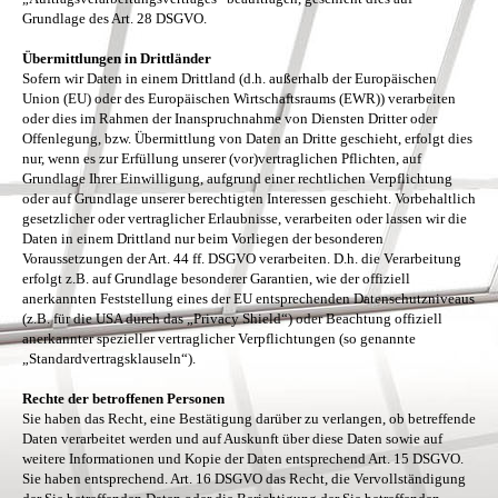
Grundlage des Art. 28 DSGVO.
Übermittlungen in Drittländer
Sofern wir Daten in einem Drittland (d.h. außerhalb der Europäischen
Union (EU) oder des Europäischen Wirtschaftsraums (EWR)) verarbeiten
oder dies im Rahmen der Inanspruchnahme von Diensten Dritter oder
Offenlegung, bzw. Übermittlung von Daten an Dritte geschieht, erfolgt dies
nur, wenn es zur Erfüllung unserer (vor)vertraglichen Pflichten, auf
Grundlage Ihrer Einwilligung, aufgrund einer rechtlichen Verpflichtung
oder auf Grundlage unserer berechtigten Interessen geschieht. Vorbehaltlich
gesetzlicher oder vertraglicher Erlaubnisse, verarbeiten oder lassen wir die
Daten in einem Drittland nur beim Vorliegen der besonderen
Voraussetzungen der Art. 44 ff. DSGVO verarbeiten. D.h. die Verarbeitung
erfolgt z.B. auf Grundlage besonderer Garantien, wie der offiziell
anerkannten Feststellung eines der EU entsprechenden Datenschutzniveaus
(z.B. für die USA durch das „Privacy Shield“) oder Beachtung offiziell
anerkannter spezieller vertraglicher Verpflichtungen (so genannte
„Standardvertragsklauseln“).
Rechte der betroffenen Personen
Sie haben das Recht, eine Bestätigung darüber zu verlangen, ob betreffende
Daten verarbeitet werden und auf Auskunft über diese Daten sowie auf
weitere Informationen und Kopie der Daten entsprechend Art. 15 DSGVO.
Sie haben entsprechend. Art. 16 DSGVO das Recht, die Vervollständigung