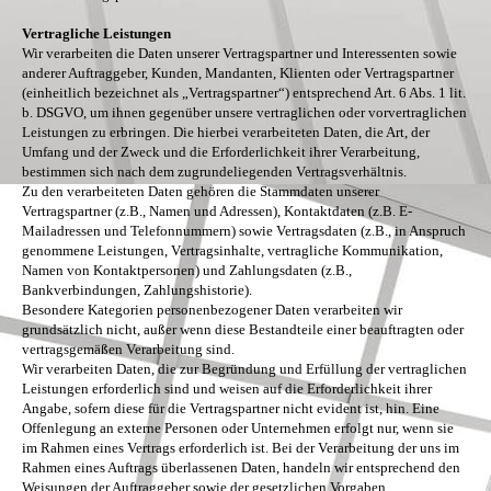
Vertragliche Leistungen
Wir verarbeiten die Daten unserer Vertragspartner und Interessenten sowie
anderer Auftraggeber, Kunden, Mandanten, Klienten oder Vertragspartner
(einheitlich bezeichnet als „Vertragspartner“) entsprechend Art. 6 Abs. 1 lit.
b. DSGVO, um ihnen gegenüber unsere vertraglichen oder vorvertraglichen
Leistungen zu erbringen. Die hierbei verarbeiteten Daten, die Art, der
Umfang und der Zweck und die Erforderlichkeit ihrer Verarbeitung,
bestimmen sich nach dem zugrundeliegenden Vertragsverhältnis.
Zu den verarbeiteten Daten gehören die Stammdaten unserer
Vertragspartner (z.B., Namen und Adressen), Kontaktdaten (z.B. E-
Mailadressen und Telefonnummern) sowie Vertragsdaten (z.B., in Anspruch
genommene Leistungen, Vertragsinhalte, vertragliche Kommunikation,
Namen von Kontaktpersonen) und Zahlungsdaten (z.B.,
Bankverbindungen, Zahlungshistorie).
Besondere Kategorien personenbezogener Daten verarbeiten wir
grundsätzlich nicht, außer wenn diese Bestandteile einer beauftragten oder
vertragsgemäßen Verarbeitung sind.
Wir verarbeiten Daten, die zur Begründung und Erfüllung der vertraglichen
Leistungen erforderlich sind und weisen auf die Erforderlichkeit ihrer
Angabe, sofern diese für die Vertragspartner nicht evident ist, hin. Eine
Offenlegung an externe Personen oder Unternehmen erfolgt nur, wenn sie
im Rahmen eines Vertrags erforderlich ist. Bei der Verarbeitung der uns im
Rahmen eines Auftrags überlassenen Daten, handeln wir entsprechend den
Weisungen der Auftraggeber sowie der gesetzlichen Vorgaben.