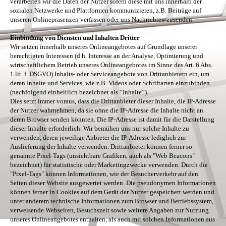
verarbeiten wir die Daten der Nutzer sofern diese mit uns innerhalb der
sozialen Netzwerke und Plattformen kommunizieren, z.B. Beiträge auf
unseren Onlinepräsenzen verfassen oder uns Nachrichten zusenden.
Einbindung von Diensten und Inhalten Dritter
Wir setzen innerhalb unseres Onlineangebotes auf Grundlage unserer
berechtigten Interessen (d.h. Interesse an der Analyse, Optimierung und
wirtschaftlichem Betrieb unseres Onlineangebotes im Sinne des Art. 6 Abs.
1 lit. f. DSGVO) Inhalts- oder Serviceangebote von Drittanbietern ein, um
deren Inhalte und Services, wie z.B. Videos oder Schriftarten einzubinden
(nachfolgend einheitlich bezeichnet als “Inhalte”).
Dies setzt immer voraus, dass die Drittanbieter dieser Inhalte, die IP-Adresse
der Nutzer wahrnehmen, da sie ohne die IP-Adresse die Inhalte nicht an
deren Browser senden könnten. Die IP-Adresse ist damit für die Darstellung
dieser Inhalte erforderlich. Wir bemühen uns nur solche Inhalte zu
verwenden, deren jeweilige Anbieter die IP-Adresse lediglich zur
Auslieferung der Inhalte verwenden. Drittanbieter können ferner so
genannte Pixel-Tags (unsichtbare Grafiken, auch als "Web Beacons"
bezeichnet) für statistische oder Marketingzwecke verwenden. Durch die
"Pixel-Tags" können Informationen, wie der Besucherverkehr auf den
Seiten dieser Website ausgewertet werden. Die pseudonymen Informationen
können ferner in Cookies auf dem Gerät der Nutzer gespeichert werden und
unter anderem technische Informationen zum Browser und Betriebssystem,
verweisende Webseiten, Besuchszeit sowie weitere Angaben zur Nutzung
unseres Onlineangebotes enthalten, als auch mit solchen Informationen aus