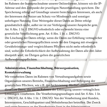
Im Rahmen der Inanspruchnahme unserer Onlinedienste, können wir die IP-
Adresse und den Zeitpunkt der jeweiligen Nutzerhandlung speichern. Die
Speicherung erfolgt auf Grundlage unserer berechtigten Interessen, als auch
der Interessen der Nutzer am Schutz vor Missbrauch und sonstiger
unbefugter Nutzung. Eine Weitergabe dieser Daten an Dritte erfolgt
grundsätzlich nicht, außer sie ist zur Verfolgung unserer Ansprüche gem.
Art. 6 Abs. 1 lit. f. DSGVO erforderlich oder es besteht hierzu eine
gesetzliche Verpflichtung gem. Art. 6 Abs. 1 lit. c. DSGVO.
Die Löschung der Daten erfolgt, wenn die Daten zur Erfüllung vertraglicher
oder gesetzlicher Fürsorgepflichten sowie für den Umgang mit etwaigen
Gewährleistungs- und vergleichbaren Pflichten nicht mehr erforderlich
sind, wobei die Erforderlichkeit der Aufbewahrung der Daten alle drei Jahre
überprüft wird; im Übrigen gelten die gesetzlichen
Aufbewahrungspflichten.
Administration, Finanzbuchhaltung, Büroorganisation,
Kontaktverwaltung
Wir verarbeiten Daten im Rahmen von Verwaltungsaufgaben sowie
Organisation unseres Betriebs, Finanzbuchhaltung und Befolgung der
gesetzlichen Pflichten, wie z.B. der Archivierung. Hierbei verarbeiten wir
dieselben Daten, die wir im Rahmen der Erbringung unserer vertraglichen
Leistungen verarbeiten. Die Verarbeitungsgrundlagen sind Art. 6 Abs. 1 lit.
c. DSGVO, Art. 6 Abs. 1 lit. f. DSGVO. Von der Verarbeitung sind Kunden,
Interessenten, Geschäftspartner und Websitebesucher betroffen. Der Zweck
und unser Interesse an der Verarbeitung liegt in der Administration,