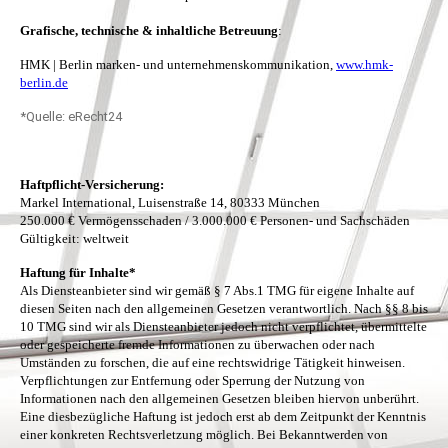
Grafische, technische & inhaltliche Betreuung
:
HMK | Berlin marken- und unternehmenskommunikation,
www.hmk-
berlin.de
*Quelle: eRecht24
Haftpflicht-Versicherung:
Markel International, Luisenstraße 14, 80333 München
250.000 € Vermögensschaden / 3.000.000 € Personen- und Sachschäden
Gültigkeit: weltweit
Haftung für Inhalte*
Als Diensteanbieter sind wir gemäß § 7 Abs.1 TMG für eigene Inhalte auf
diesen Seiten nach den allgemeinen Gesetzen verantwortlich. Nach §§ 8 bis
10 TMG sind wir als Diensteanbieter jedoch nicht verpflichtet, übermittelte
oder gespeicherte fremde Informationen zu überwachen oder nach
Umständen zu forschen, die auf eine rechtswidrige Tätigkeit hinweisen.
Verpflichtungen zur Entfernung oder Sperrung der Nutzung von
Informationen nach den allgemeinen Gesetzen bleiben hiervon unberührt.
Eine diesbezügliche Haftung ist jedoch erst ab dem Zeitpunkt der Kenntnis
einer konkreten Rechtsverletzung möglich. Bei Bekanntwerden von