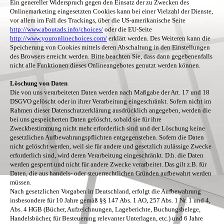
Ein genereller Widerspruch gegen den Einsatz der zu Zwecken des
Onlinemarketing eingesetzten Cookies kann bei einer Vielzahl der Dienste,
vor allem im Fall des Trackings, über die US-amerikanische Seite
http://www.aboutads.info/choices/
oder die EU-Seite
http://www.youronlinechoices.com/
erklärt werden. Des Weiteren kann die
Speicherung von Cookies mittels deren Abschaltung in den Einstellungen
des Browsers erreicht werden. Bitte beachten Sie, dass dann gegebenenfalls
nicht alle Funktionen dieses Onlineangebotes genutzt werden können.
Löschung von Daten
Die von uns verarbeiteten Daten werden nach Maßgabe der Art. 17 und 18
DSGVO gelöscht oder in ihrer Verarbeitung eingeschränkt. Sofern nicht im
Rahmen dieser Datenschutzerklärung ausdrücklich angegeben, werden die
bei uns gespeicherten Daten gelöscht, sobald sie für ihre
Zweckbestimmung nicht mehr erforderlich sind und der Löschung keine
gesetzlichen Aufbewahrungspflichten entgegenstehen. Sofern die Daten
nicht gelöscht werden, weil sie für andere und gesetzlich zulässige Zwecke
erforderlich sind, wird deren Verarbeitung eingeschränkt. D.h. die Daten
werden gesperrt und nicht für andere Zwecke verarbeitet. Das gilt z.B. für
Daten, die aus handels- oder steuerrechtlichen Gründen aufbewahrt werden
müssen.
Nach gesetzlichen Vorgaben in Deutschland, erfolgt die Aufbewahrung
insbesondere für 10 Jahre gemäß §§ 147 Abs. 1 AO, 257 Abs. 1 Nr. 1 und 4,
Abs. 4 HGB (Bücher, Aufzeichnungen, Lageberichte, Buchungsbelege,
Handelsbücher, für Besteuerung relevanter Unterlagen, etc.) und 6 Jahre