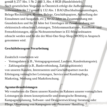
gemäß § 257 Abs. 1 Nr. 2 und 3, Abs. 4 HGB (Handelsbriefe).
Nach gesetzlichen Vorgaben in Österreich erfolgt die Aufbewahrung
insbesondere für 7 J gemäß § 132 Abs. 1 BAO (Buchhaltungsunterlagen,
Belege/Rechnungen, Konten, Belege, Geschäftspapiere, Aufstellung der
Einnahmen und Ausgaben, etc.), für 22 Jahre im Zusammenhang mit
Grundstücken und für 10 Jahre bei Unterlagen im Zusammenhang mit
elektronisch erbrachten Leistungen, Telekommunikations-, Rundfunk- und
Fernsehleistungen, die an Nichtunternehmer in EU-Mitgliedstaaten
erbracht werden und für die der Mini-One-Stop-Shop (MOSS) in Anspruch
genommen wird.
Geschäftsbezogene Verarbeitung
Zusätzlich verarbeiten wir
- Vertragsdaten (z.B., Vertragsgegenstand, Laufzeit, Kundenkategorie).
- Zahlungsdaten (z.B., Bankverbindung, Zahlungshistorie)
von unseren Kunden, Interessenten und Geschäftspartner zwecks
Erbringung vertraglicher Leistungen, Service und Kundenpflege,
Marketing, Werbung und Marktforschung.
Agenturdienstleistungen
Wir verarbeiten die Daten unserer Kunden im Rahmen unserer vertraglichen
Leistungen zu denen konzeptionelle und strategische Beratung,
Kampagnenplanung, Software- und Designentwicklung/-beratung oder
Pflege, Umsetzung von Kampagnen und Prozessen/ Handling,