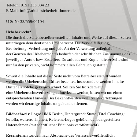
Telefon: 0151 235 334 23
E-Mail: info@arbeitssicherheit-thunert.de
U-St-Nr. 33/559/00194
Urheberrecht*
Die durch die Seitenbetreiber erstellten Inhalte und Werke auf diesen Seiten
unterliegen dem deutschen Urheberrecht. Die Vervielfältigung,
Bearbeitung, Verbreitung und jede Art der Verwertung außerhalb
der Grenzen des Urheberrechtes bedürfen der schriftlichen Zustimmung des
jeweiligen Autors bzw. Erstellers. Downloads und Kopien dieser Seite sind
nur für den privaten, nicht kommerziellen Gebrauch gestattet.
Soweit die Inhalte auf dieser Seite nicht vom Betreiber erstellt wurden,
werden die Urheberrechte Dritter beachtet. Insbesondere werden Inhalte
Dritter als solche gekennzeichnet. Sollten Sie trotzdem auf
eine Urheberrechtsverletzung aufmerksam werden, bitten wir um einen
entsprechenden Hinweis. Bei Bekanntwerden von Rechtsverletzungen
werden wir derartige Inhalte umgehend entfernen.
Bildnachweis
: Logo: HMK Berlin, Hintergrund: Strato, Titel Coaching:
Fotolia, weitere: Thunert, Referenz-Logos gehören dem dargestellten
Unternehmen (mit schriftlicher Erlaubnis veröffentlicht)
Rezensionen
wurden nach Absprache des Verfassers veröffentlicht