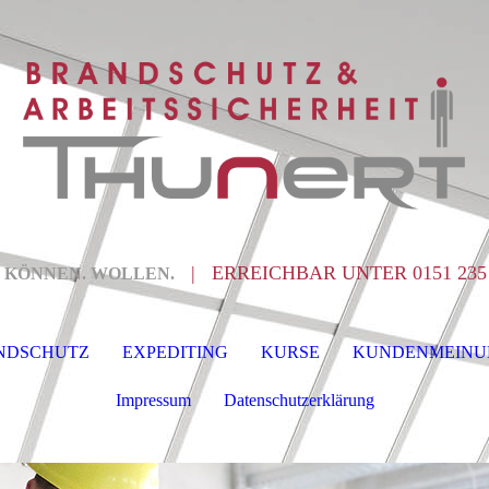
| ERREICHBAR UNTER 0151 235
. KÖNNEN. WOLLEN.
NDSCHUTZ
EXPEDITING
KURSE
KUNDENMEINU
Impressum
Datenschutzerklärung